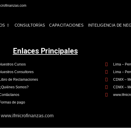
icrofinanzas.com
OS
CONSULTORÍAS
CAPACITACIONES
INTELIGENCIA DE NE
Enlaces Principales
Nuestros Cursos
Lima – Per
Nuestros Consultores
Lima – Per
Libro de Reclamaciones
CDMX – Mé
¿Quiénes Somos?
CDMX – Mé
Contáctanos
www.ifmicr
Formas de pago
| www.ifmicrofinanzas.com