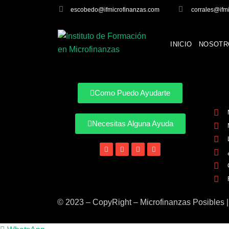
escobedo@ifmicrofinanzas.com
corrales@ifm
INICIO
NOSOTR
Como Puedo Ayudarte
Necesitas Alguna Ayuda
© 2023 – CopyRight – Microfinanzas Posibles 