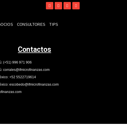
GOCIOS
CONSULTORES
TIPS
Contactos
ú: (+51) 996 971 906
ú: corrales@ifmicrofinanzas.com
xico: +52 5522719614
xico: escobedo@ifmicrofinanzas.com
ofinanzas.com