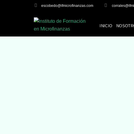
escobedo@ifmicrofinanzas.com
corrales@ifm
INICIO
NOSOTR