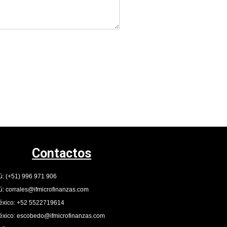
Contactos
ú: (+51) 996 971 906
ú: corrales@ifmicrofinanzas.com
xico: +52 5522719614
xico: escobedo@ifmicrofinanzas.com