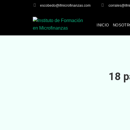
escobedo@ifmicrofinanzas.com
corrales@ifm
INICIO
NOSOTR
18 p