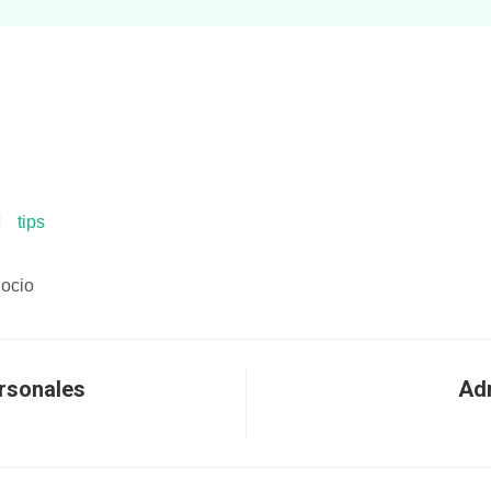
tips
gocio
ersonales
Adm