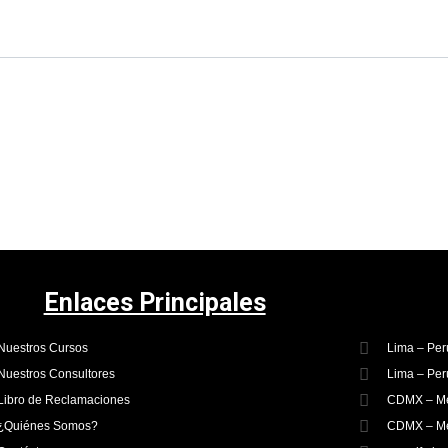
Enlaces Principales
Nuestros Cursos
Lima – Per
Nuestros Consultores
Lima – Per
Libro de Reclamaciones
CDMX – Mé
¿Quiénes Somos?
CDMX – Mé